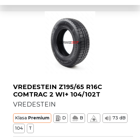
VREDESTEIN Z195/65 R16C
COMTRAC 2 WI+ 104/102T
VREDESTEIN
Klasa
Premium
D
B
73 dB
104
T