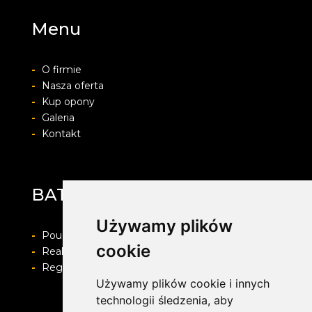
Menu
-
O firmie
-
Nasza oferta
-
Kup opony
-
Galeria
-
Kontakt
BATEX-POL
Używamy plików
-
Pouczenie o prawie do odstapienia od umowy
cookie
-
Realizacja zamówienia i formy płatności
-
Regulamin i Polityka prywatności
Używamy plików cookie i innych
technologii śledzenia, aby