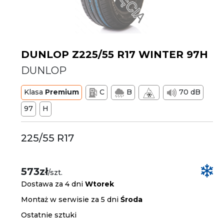
DUNLOP Z225/55 R17 WINTER 97H
DUNLOP
Klasa
Premium
C
B
70 dB
97
H
225/55 R17
573zł
/szt.
Dostawa za 4 dni
Wtorek
Montaż w serwisie za 5 dni
Środa
Ostatnie sztuki