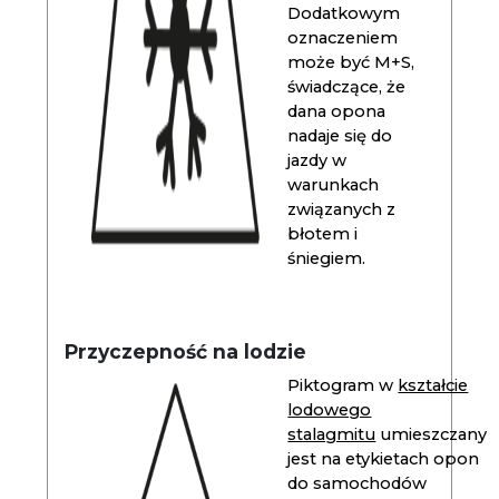
Dodatkowym
oznaczeniem
może być M+S,
świadczące, że
dana opona
nadaje się do
jazdy w
warunkach
związanych z
błotem i
śniegiem.
Przyczepność na lodzie
Piktogram w
kształcie
lodowego
stalagmitu
umieszczany
jest na etykietach opon
do samochodów