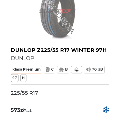
DUNLOP Z225/55 R17 WINTER 97H
DUNLOP
Klasa
Premium
C
B
70 dB
97
H
225/55 R17
573zł
/szt.