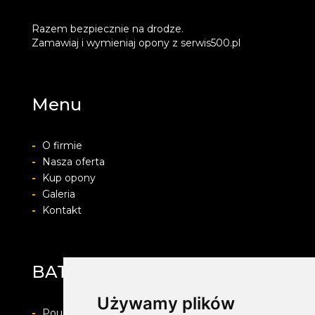
Razem bezpiecznie na drodze.
Zamawiaj i wymieniaj opony z serwis500.pl
Menu
-
O firmie
-
Nasza oferta
-
Kup opony
-
Galeria
-
Kontakt
BATEX-POL
Używamy plików
-
Pouczenie o prawie do odstapienia od umowy