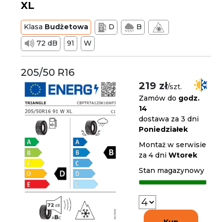
XL
Klasa
Budżetowa
D
B
72 dB
91
W
205/50 R16
219 zł
/szt.
Zamów do
godz.
14
dostawa za 3 dni
Poniedziałek
Montaż w serwisie
za 4 dni
Wtorek
Stan magazynowy