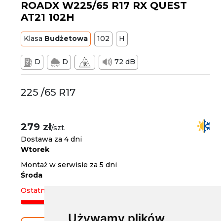
ROADX W225/65 R17 RX QUEST
AT21 102H
Klasa
Budżetowa
102
H
D
D
72 dB
225 /65 R17
279 zł
/szt.
Dostawa za 4 dni
Wtorek
Montaż w serwisie za 5 dni
Środa
Ostatnia sztuka
Używamy plików