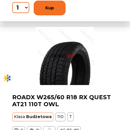
Kup
ROADX W265/60 R18 RX QUEST
AT21 110T OWL
Klasa
Budżetowa
110
T