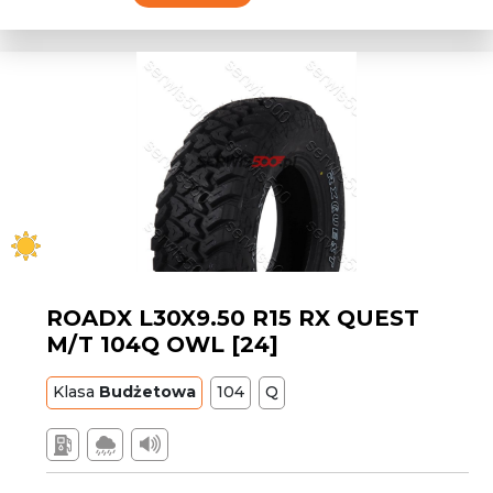
ROADX L30X9.50 R15 RX QUEST
M/T 104Q OWL [24]
Klasa
Budżetowa
104
Q