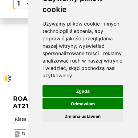
Kup
cookie
Używamy plików cookie i innych
technologii śledzenia, aby
poprawić jakość przeglądania
naszej witryny, wyświetlać
spersonalizowane treści i reklamy,
analizować ruch w naszej witrynie
i wiedzieć, skąd pochodzą nasi
użytkownicy.
Zgoda
ROADX W215/75 R15 RX QUEST
Odmawiam
AT21 100T [26]
Zmiana ustawień
Klasa
Budżetowa
100
T
D
D
72 dB