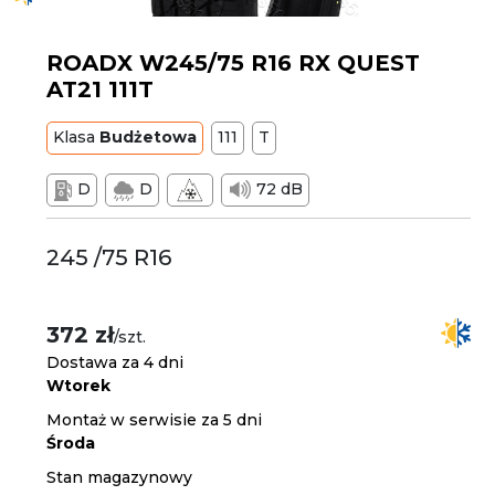
ROADX W245/75 R16 RX QUEST
AT21 111T
Klasa
Budżetowa
111
T
D
D
72 dB
245 /75 R16
372 zł
/szt.
Dostawa za 4 dni
Wtorek
Montaż w serwisie za 5 dni
Środa
Stan magazynowy