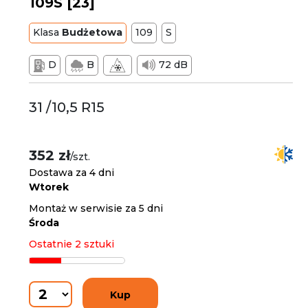
109S [23]
Klasa
Budżetowa
109
S
D
B
72 dB
31 /10,5 R15
352 zł
/szt.
Dostawa za 4 dni
Wtorek
Montaż w serwisie za 5 dni
Środa
Ostatnie 2 sztuki
Kup