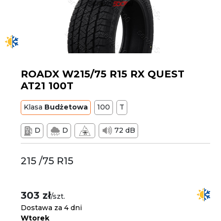
ROADX W215/75 R15 RX QUEST
AT21 100T
Klasa
Budżetowa
100
T
D
D
72 dB
215 /75 R15
303 zł
/szt.
Dostawa za 4 dni
Wtorek