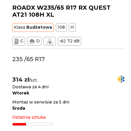
ROADX W235/65 R17 RX QUEST
AT21 108H XL
Klasa
Budżetowa
108
H
C
D
72 dB
235 /65 R17
314 zł
/szt.
Dostawa za 4 dni
Wtorek
Montaż w serwisie za 5 dni
Środa
Ostatnia sztuka