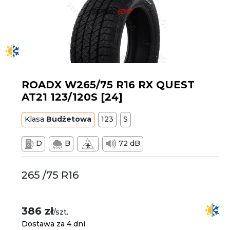
ROADX W265/75 R16 RX QUEST
AT21 123/120S [24]
Klasa
Budżetowa
123
S
D
B
72 dB
265 /75 R16
386 zł
/szt.
Dostawa za 4 dni