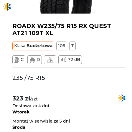
ROADX W235/75 R15 RX QUEST
AT21 109T XL
Klasa
Budżetowa
109
T
C
D
72 dB
235 /75 R15
323 zł
/szt.
Dostawa za 4 dni
Wtorek
Montaż w serwisie za 5 dni
Środa