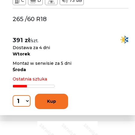
C
D
73 dB
265 /60 R18
391 zł
/szt.
Dostawa za 4 dni
Wtorek
Montaż w serwisie za 5 dni
Środa
Ostatnia sztuka
Kup