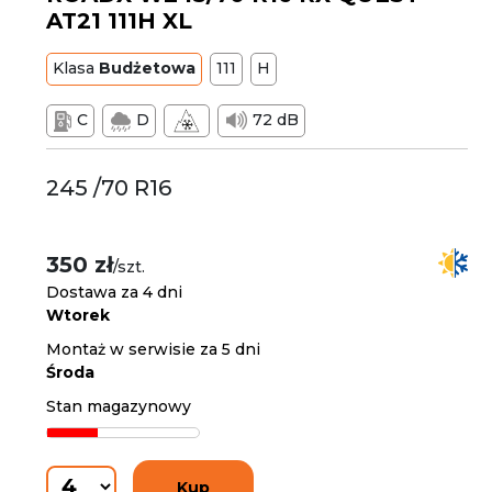
AT21 111H XL
Klasa
Budżetowa
111
H
C
D
72 dB
245 /70 R16
350 zł
/szt.
Dostawa za 4 dni
Wtorek
Montaż w serwisie za 5 dni
Środa
Stan magazynowy
Kup