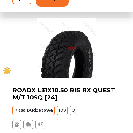
ROADX L31X10.50 R15 RX QUEST
M/T 109Q [24]
Klasa
Budżetowa
109
Q