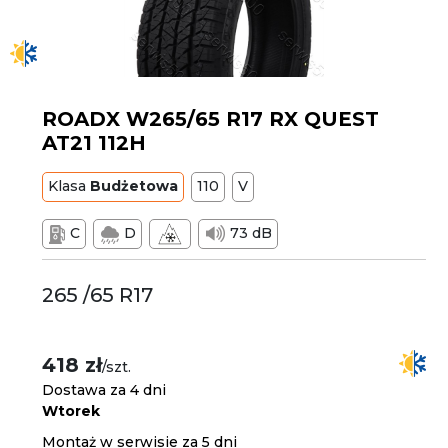
ROADX W265/65 R17 RX QUEST
AT21 112H
Klasa
Budżetowa
110
V
C
D
73 dB
265 /65 R17
418 zł
/szt.
Dostawa za 4 dni
Wtorek
Montaż w serwisie za 5 dni