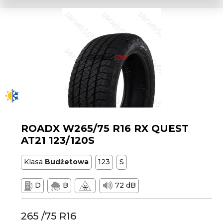
ROADX W265/75 R16 RX QUEST
AT21 123/120S
Klasa
Budżetowa
123
S
D
B
72 dB
265 /75 R16