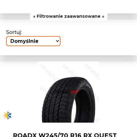
↓ Filtrowanie zaawansowane ↓
Sortuj:
ROADX W245/70 R16 RX QUEST