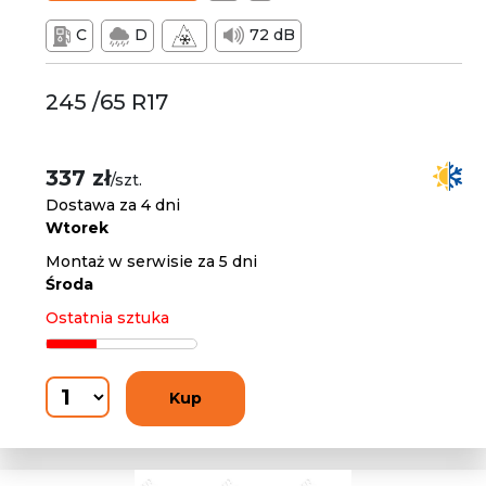
C
D
72 dB
245 /65 R17
337 zł
/szt.
Dostawa za 4 dni
Wtorek
Montaż w serwisie za 5 dni
Środa
Ostatnia sztuka
Kup