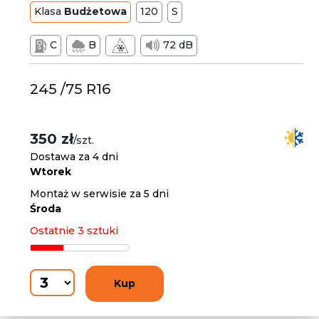
Klasa
Budżetowa
120
S
C
B
72 dB
245 /75 R16
350 zł
/szt.
Dostawa za 4 dni
Wtorek
Montaż w serwisie za 5 dni
Środa
Ostatnie 3 sztuki
Kup