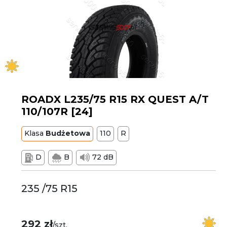
ROADX L235/75 R15 RX QUEST A/T
110/107R [24]
Klasa
Budżetowa
110
R
D
B
72 dB
235 /75 R15
292 zł
/szt.