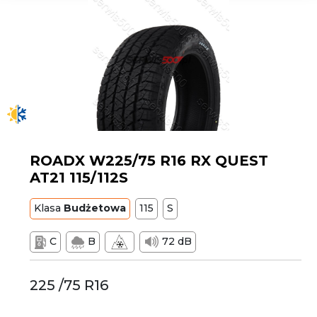
ROADX W225/75 R16 RX QUEST
AT21 115/112S
Klasa
Budżetowa
115
S
C
B
72 dB
225 /75 R16