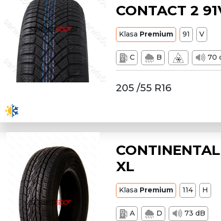
CONTACT 2 91
Klasa
Premium
91
V
C
B
70 
205 /55 R16
CONTINENTAL 
XL
Klasa
Premium
114
H
A
D
73 dB