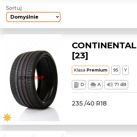
Sortuj:
CONTINENTAL 
[23]
Klasa
Premium
95
Y
D
A
71 dB
235 /40 R18