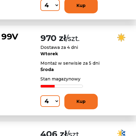
Kup
 99V
970 zł
/szt.
Dostawa za 4 dni
Wtorek
Montaż w serwisie za 5 dni
Środa
Stan magazynowy
Kup
406 zł
/szt.