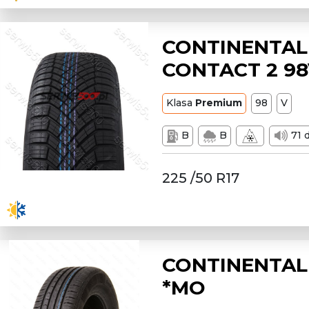
CONTINENTAL
CONTACT 2 9
Klasa
Premium
98
V
B
B
71 
225 /50 R17
CONTINENTAL 
*MO