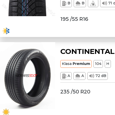
B
B
71 
195 /55 R16
CONTINENTAL 
Klasa
Premium
104
H
A
A
72 dB
235 /50 R20