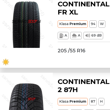
CONTINENTAL 
FR XL
Klasa
Premium
94
W
A
A
69 dB
205 /55 R16
CONTINENTAL
2 87H
Klasa
Premium
87
H