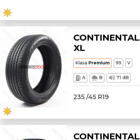
CONTINENTAL 
XL
Klasa
Premium
99
V
A
B
71 dB
235 /45 R19
CONTINENTAL