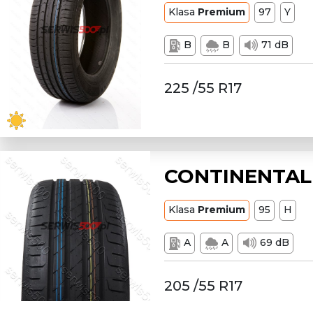
Klasa
Premium
97
Y
B
B
71 dB
225 /55 R17
CONTINENTAL 
Klasa
Premium
95
H
A
A
69 dB
205 /55 R17